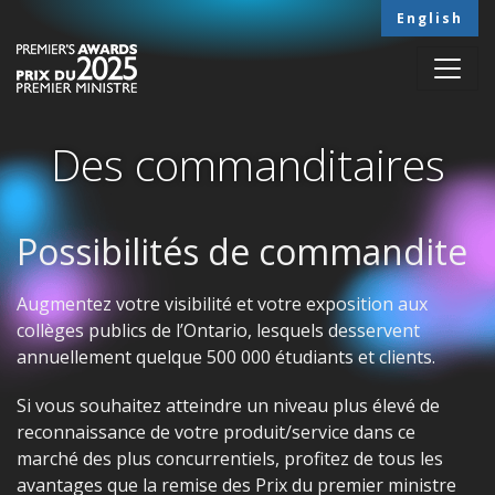
Skip to main content
English
Des commanditaires
Possibilités de commandite
ACCUEIL
COMMANDITAIRES
Augmentez votre visibilité et votre exposition aux
collèges publics de l’Ontario, lesquels desservent
annuellement quelque 500 000 étudiants et clients.
Si vous souhaitez atteindre un niveau plus élevé de
reconnaissance de votre produit/service dans ce
marché des plus concurrentiels, profitez de tous les
avantages que la remise des Prix du premier ministre